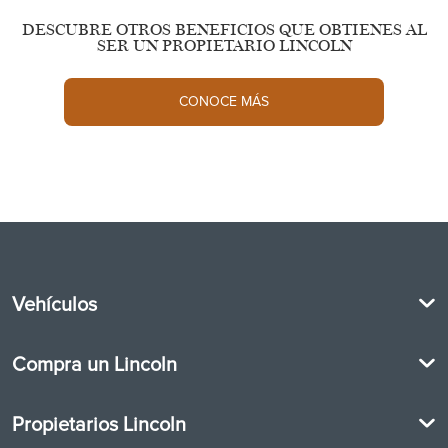
DESCUBRE OTROS BENEFICIOS QUE OBTIENES AL
SER UN PROPIETARIO LINCOLN
CONOCE MÁS
Vehículos
2026 Lincoln CORSAIR
Compra un Lincoln
2026 Lincoln NAUTILUS
2026 Lincoln AVIATOR
Promociones
2026 Lincoln NAVIGATOR
Propietarios Lincoln
Cotización
Financiamiento