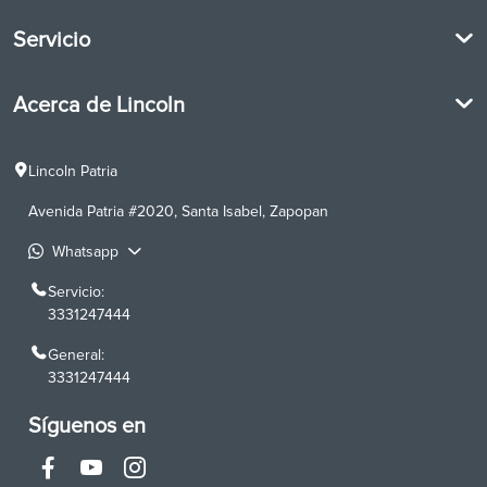
Beneficios Lincoln
Servicio
Asistencia 24 hrs
Garantía Lincoln
Agendar cita de servicio
PickUp and Delivery
Acerca de Lincoln
Servicio Lincoln
Lincoln D-Tect
Lincoln Co-Pilot
Lincoln en la Historia
Centro de relación con clientes
Lincoln Patria
Abastecimiento Express de partes
Avenida Patria #2020, Santa Isabel, Zapopan
Whatsapp
Servicio:
3331247444
General:
3331247444
Síguenos en