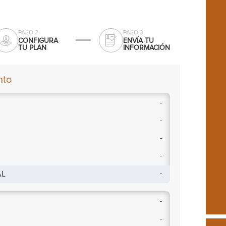
PASO 2
PASO 3
CONFIGURA
ENVÍA TU
TU PLAN
INFORMACIÓN
nto
-
-
-
-
AL
-
-
-