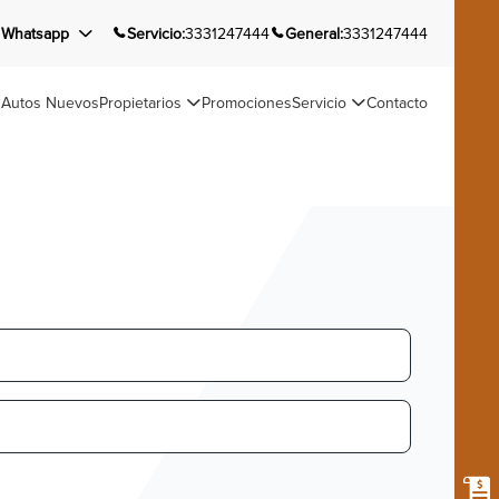
Whatsapp
Servicio:
3331247444
General:
3331247444
Autos Nuevos
Propietarios
Promociones
Servicio
Contacto