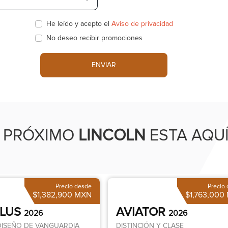
He leído y acepto el
Aviso de privacidad
No deseo recibir promociones
ENVIAR
 PRÓXIMO
LINCOLN
ESTA AQU
Precio desde
Precio
$1,382,900 MXN
$1,763,000
ILUS
AVIATOR
2026
2026
DISEÑO DE VANGUARDIA
DISTINCIÓN Y CLASE