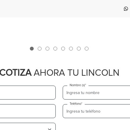
COTIZA
AHORA TU LINCOLN
Nombre (s)*
Teléfono*