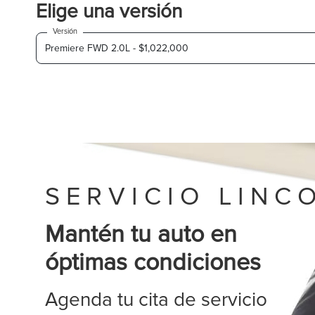
Elige una versión
Versión
S E R V I C I O L I N C 
Mantén tu auto en
óptimas condiciones
Agenda tu cita de servicio